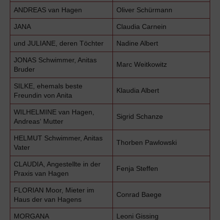
ANDREAS van Hagen
Oliver Schürmann
JANA
Claudia Carnein
und JULIANE, deren Töchter
Nadine Albert
JONAS Schwimmer, Anitas
Marc Weitkowitz
Bruder
SILKE, ehemals beste
Klaudia Albert
Freundin von Anita
WILHELMINE van Hagen,
Sigrid Schanze
Andreas‘ Mutter
HELMUT Schwimmer, Anitas
Thorben Pawlowski
Vater
CLAUDIA, Angestellte in der
Fenja Steffen
Praxis van Hagen
FLORIAN Moor, Mieter im
Conrad Baege
Haus der van Hagens
MORGANA
Leoni Gissing