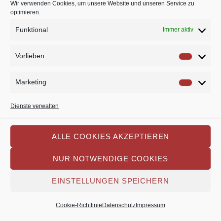
Wir verwenden Cookies, um unsere Website und unseren Service zu
optimieren.
besonders; verlieren doch erstere ein wenig ihren
Funktional
Schrecken, wenn sie auf karikaturistische Art
Immer aktiv
verfremdet werden. Vielleicht erkennt sich ja heute
Vorlieben
Vorlie
Abend auch die ein oder andere Hausfrau und
Mutter in Anita van Hagen wieder …
Marketing
Market
Tim Meier
Dienste verwalten
Zitate aus der Probenarbeit
ALLE COOKIES AKZEPTIEREN
NUR NOTWENDIGE COOKIES
Thomas Krieger:
„Stell dich bitte rampenparallel hinter den Stuhl.
EINSTELLUNGEN SPEICHERN
Der Winkel des Stuhls ist egal.“
Cookie-Richtlinie
Datenschutz
Impressum
Thomas Krieger: