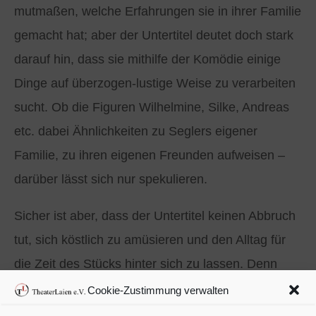
mutmaßen, welche Erfahrungen sie in ihrer Familie
gemacht hat; aber der Untertitel deutet doch stark
darauf hin, dass sie mithilfe der Komödie einige
Dinge auf überzogen-lustige Weise zu verarbeiten
sucht. Ob die Figuren Wilhelmine, Silke, Andreas
etc. dabei Ähnlichkeiten zu Seglers eigener
Familie, zu ihren eigenen Freunden aufweisen –
darüber lässt sich nur spekulieren.
Sicher ist aber, dass der Untertitel keinen Abbruch
tut, sich köstlich zu amüsieren und den Alltag für
die Zeit des Stücks hinter sich zu lassen. Denn
gerade die Tatsache, dass reale Probleme in
Cookie-Zustimmung verwalten
Komödien aufgegriffen werden, macht letztere so