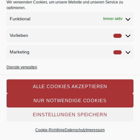
Wir verwenden Cookies, um unsere Website und unseren Service zu
TheaterLaien e.V.
optimieren.
Kaldemorgenweg 40
Funktional
Immer aktiv
45276 Essen
Vorlieben
Vorlie
Marketing
Market
Datenschutz
Impressum
Cookie-Richtlinie
Dienste verwalten
ALLE COOKIES AKZEPTIEREN
Copyright 2026 TheaterLaien e.V.
NUR NOTWENDIGE COOKIES
EINSTELLUNGEN SPEICHERN
Cookie-Richtlinie
Datenschutz
Impressum