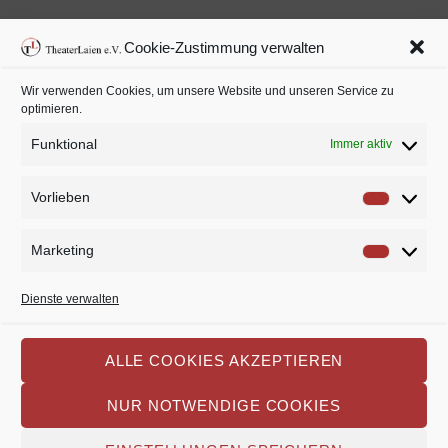
Cookie-Zustimmung verwalten
Wir verwenden Cookies, um unsere Website und unseren Service zu
optimieren.
Unsere Social Media Kanäle
Funktional
Immer aktiv
Vorlieben
Vorlie
Marketing
Market
Dienste verwalten
ALLE COOKIES AKZEPTIEREN
Datenschutz
Impressum
Cookie-Richtlinie
NUR NOTWENDIGE COOKIES