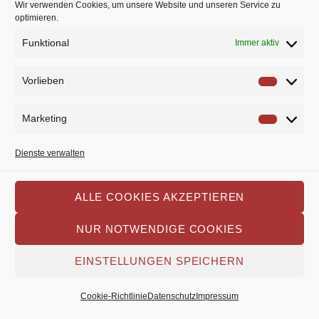
Wir verwenden Cookies, um unsere Website und unseren Service zu
TheaterLaien e. V. Newsletter
optimieren.
Ich habe die hier verlinkten Hinweise zum
Funktional
Immer aktiv
Datenschutz gelesen und stimme zu, dass meine Daten
dafür genutzt werden dürfen, mit mir Kontakt zu oben
genanntem Thema aufzunehmen.
Vorlieben
Vorlie
Marketing
Market
Dienste verwalten
Datenschutz
Impressum
Cookie-Richtlinie
ALLE COOKIES AKZEPTIEREN
NUR NOTWENDIGE COOKIES
Copyright 2026 TheaterLaien e.V.
EINSTELLUNGEN SPEICHERN
Cookie-Richtlinie
Datenschutz
Impressum