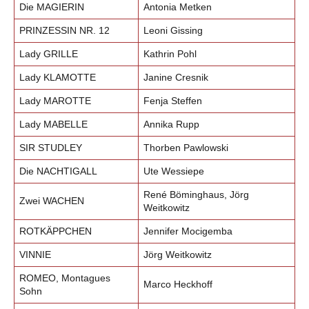
Die MAGIERIN
Antonia Metken
PRINZESSIN NR. 12
Leoni Gissing
Lady GRILLE
Kathrin Pohl
Lady KLAMOTTE
Janine Cresnik
Lady MAROTTE
Fenja Steffen
Lady MABELLE
Annika Rupp
SIR STUDLEY
Thorben Pawlowski
Die NACHTIGALL
Ute Wessiepe
René Böminghaus, Jörg
Zwei WACHEN
Weitkowitz
ROTKÄPPCHEN
Jennifer Mocigemba
VINNIE
Jörg Weitkowitz
ROMEO, Montagues
Marco Heckhoff
Sohn