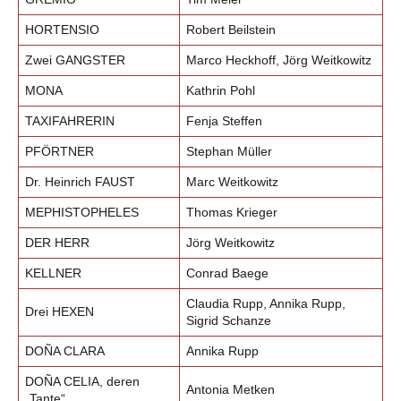
HORTENSIO
Robert Beilstein
Zwei GANGSTER
Marco Heckhoff, Jörg Weitkowitz
MONA
Kathrin Pohl
TAXIFAHRERIN
Fenja Steffen
PFÖRTNER
Stephan Müller
Dr. Heinrich FAUST
Marc Weitkowitz
MEPHISTOPHELES
Thomas Krieger
DER HERR
Jörg Weitkowitz
KELLNER
Conrad Baege
Claudia Rupp, Annika Rupp,
Drei HEXEN
Sigrid Schanze
DOÑA CLARA
Annika Rupp
DOÑA CELIA, deren
Antonia Metken
„Tante“