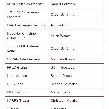
RUND, ein Schulmeister
Robert Beilstein
JOSEPH, Sohn eines
Oliver Schürmann
Pächters
EVA, Barbierges. bei Lux
Annika Rupp
Inspektor Christine
Anika Winter
GUMDROP
Johnny FLIRT, deren
Oliver Schürmann
Neffe
CYRANO de Bergerac
Marc Weitkowitz
FRED Graham
Björn Huestege
LILLI Vanessi
Sabine Drees
LOIS Lane
Sabrina Seyfferth
BILL Calhoun
Marian Ferlic
HARRY Travor
Christoph Maaßen
GREMIO
Tim Meier