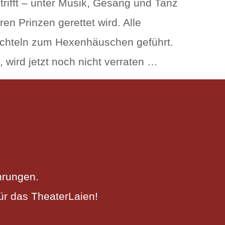
rifft – unter Musik, Gesang und Tanz
n Prinzen gerettet wird. Alle
chteln zum Hexenhäuschen geführt.
, wird jetzt noch nicht verraten …
hrungen.
ür das TheaterLaien!