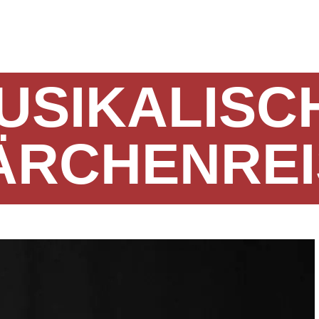
USIKALISC
ÄRCHENREI