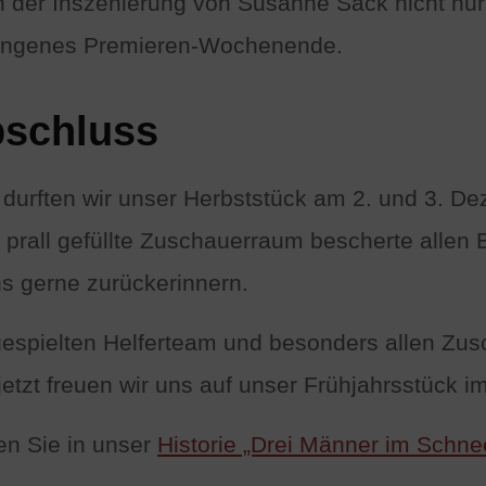
der Inszenierung von Susanne Sack nicht nur 
elungenes Premieren-Wochenende.
bschluss
durften wir unser Herbststück am 2. und 3. D
prall gefüllte Zuschauerraum bescherte allen 
ns gerne zurückerinnern.
spielten Helferteam und besonders allen Zus
tzt freuen wir uns auf unser Frühjahrsstück i
en Sie in unser
Historie „Drei Männer im Schne