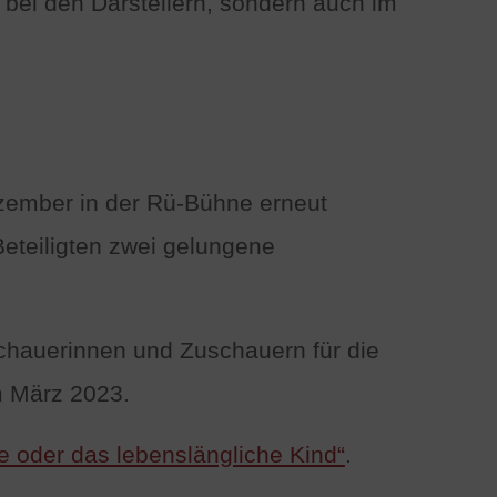
bei den Darstellern, sondern auch im
ezember in der Rü‑Bühne erneut
Beteiligten zwei gelungene
chauerinnen und Zuschauern für die
m März 2023.
e oder das lebenslängliche Kind“
.