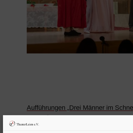
Beitragsnavigation
PREV POST
Aufführungen „Drei Männer im Schne
November