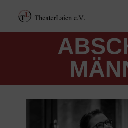
ABSC
MÄNN