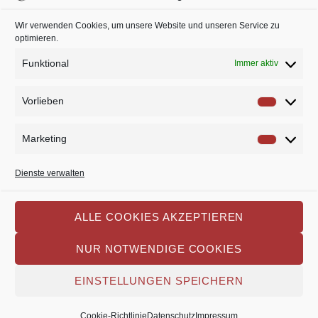
Wir verwenden Cookies, um unsere Website und unseren Service zu
optimieren.
Funktional
Immer aktiv
Beitragsnavigation
Vorlieben
Vorlie
PREV POST
NEXT POST
Marketing
„Die Bluthochzeit“ geht zu
Mit Himmelsmacht und
Market
Ende
Höllenfeuer
Dienste verwalten
ALLE COOKIES AKZEPTIEREN
Datenschutz
Impressum
Cookie-Richtlinie
NUR NOTWENDIGE COOKIES
EINSTELLUNGEN SPEICHERN
Copyright 2026 TheaterLaien e.V.
Cookie-Richtlinie
Datenschutz
Impressum