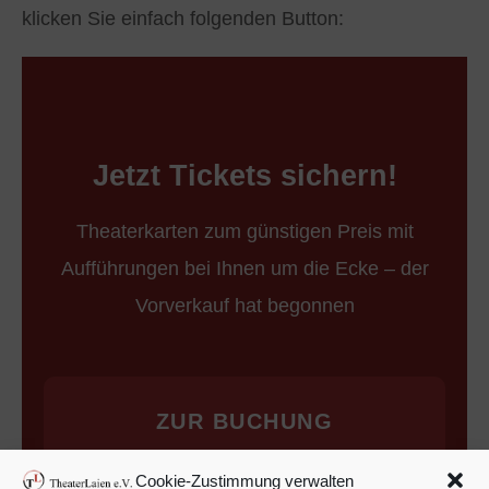
klicken Sie einfach folgenden Button:
Jetzt Tickets sichern!
Theaterkarten zum günstigen Preis mit
Aufführungen bei Ihnen um die Ecke – der
Vorverkauf hat begonnen
ZUR BUCHUNG
Cookie-Zustimmung verwalten