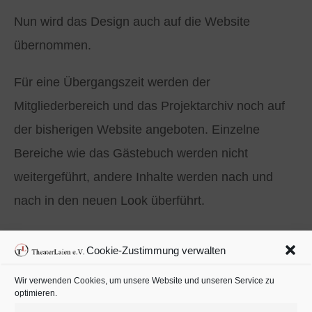
Nun wird das Design auch auf die Website
übernommen.
Für eine Übergangszeit werden der
Mitgliederbereich und das Projektarchiv noch auf
der bisherigen Website angeboten. Einzelne
Bereiche wie das Gästebuch werden nicht
weitergeführt, andere Inhalte werden nach und
nach in den neuen Look überführt.
Schauen Sie sich gerne um – wir hoffen, Ihnen
Cookie-Zustimmung verwalten
gefällt unsere neue Website!
Wir verwenden Cookies, um unsere Website und unseren Service zu
optimieren.