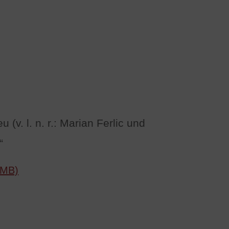
(v. l. n. r.: Marian Ferlic und
“
 MB)